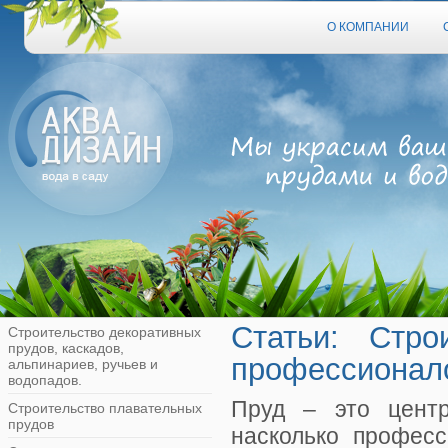
О КОМПАНИИ
Статьи: Стро
Строительство декоративных
прудов, каскадов,
профессионал
альпинариев, ручьев и
водопадов.
Пруд – это центр
Строительство плавательных
прудов
насколько професс