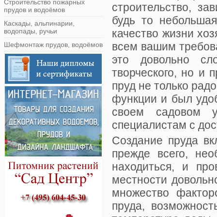
Строительство пожарных
строительство, за
прудов и водоёмов
будь то небольшая
Каскады, альпинарии,
водопады, ручьи
качество жизни хоз
всем вашим требов
Шефмонтаж прудов, водоёмов
это довольно сл
творческого, но и 
пруд не только радо
функции и был удо
своем садовом у
специалистам с дос
Создание пруда вк
прежде всего, нео
находиться, и пр
местности довольн
множество факторо
пруда, возможност