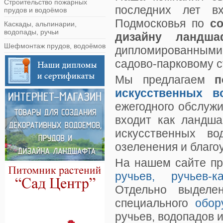
Строительство пожарных
последних лет 
прудов и водоёмов
Подмосковья по
с
Каскады, альпинарии,
водопады, ручьи
дизайну ландша
Шефмонтаж прудов, водоёмов
дипломированными
садово-парковому с
Мы предлагаем
п
искусственных 
ежегодного обслужи
входит как ландша
искусственных во
озеленения и благо
На нашем сайте пр
ручьев, ручьев-ка
Отдельно выделе
специального
обор
ручьев, водопадов и