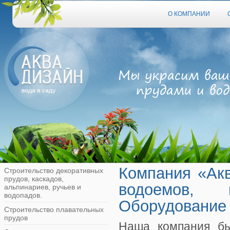
О КОМПАНИИ
Компания «Ак
Строительство декоративных
прудов, каскадов,
водоемов, 
альпинариев, ручьев и
водопадов.
Оборудование 
Строительство плавательных
прудов
Наша компания бы