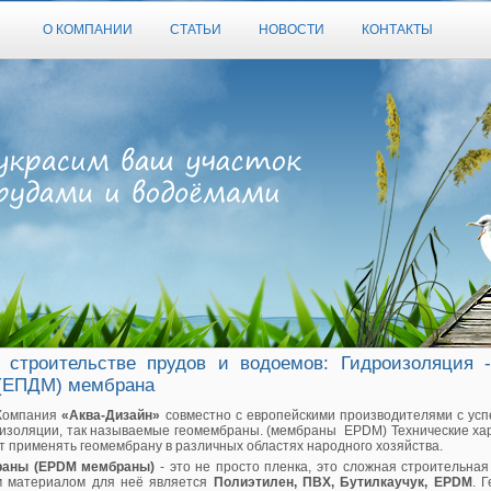
О КОМПАНИИ
СТАТЬИ
НОВОСТИ
КОНТАКТЫ
 строительстве прудов и водоемов: Гидроизоляция -
(ЕПДМ) мембрана
Компания
«Аква-Дизайн»
совместно с европейскими производителями с ус
оизоляции, так называемые геомембраны. (мембраны EPDM) Технические ха
 применять геомембрану в различных областях народного хозяйства.
раны (EPDM мембраны)
- это не просто пленка, это сложная строительная
 материалом для неё является
Полиэтилен, ПВХ, Бутилкаучук, EPDM
. 