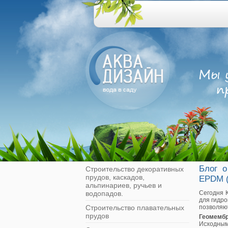
Блог о
Строительство декоративных
прудов, каскадов,
EPDM 
альпинариев, ручьев и
водопадов.
Сегодня 
для гидр
Строительство плавательных
позволяют
прудов
Геомемб
Исходным