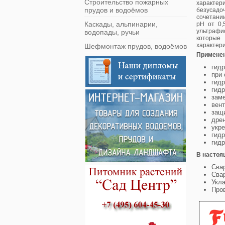
Строительство пожарных
характер
прудов и водоёмов
безусадоч
сочетании
Каскады, альпинарии,
рН от 0,
ультрафи
водопады, ручьи
которые
характери
Шефмонтаж прудов, водоёмов
Примене
гидр
при 
гидр
гидр
заме
вент
защи
дрен
укр
гидр
гидр
В настоя
Свар
Свар
Укла
Про