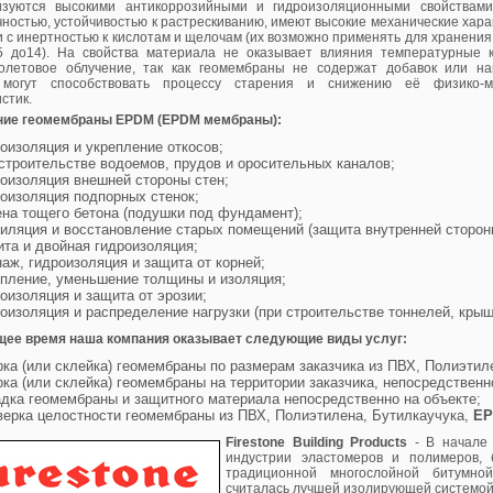
изуются высокими антикоррозийными и гидроизоляционными свойствами,
ностью, устойчивостью к растрескиванию, имеют высокие механические хара
 с инертностью к кислотам и щелочам (их возможно применять для хранения
5 до14). На свойства материала не оказывает влияния температурные 
олетовое облучение, так как геомембраны не содержат добавок или на
 могут способствовать процессу старения и снижению её физико-ме
стик.
ние геомембраны EPDM
(EPDM мембраны)
:
оизоляция и укрепление откосов;
строительстве водоемов, прудов и оросительных каналов;
оизоляция внешней стороны стен;
оизоляция подпорных стенок;
на тощего бетона (подушки под фундамент);
иляция и восстановление старых помещений (защита внутренней стороны
та и двойная гидроизоляция;
аж, гидроизоляция и защита от корней;
епление, уменьшение толщины и изоляция;
оизоляция и защита от эрозии;
оизоляция и распределение нагрузки (при строительстве тоннелей, крыш
щее время наша компания оказывает следующие виды услуг:
ка (или склейка) геомембраны по размерам заказчика из ПВХ, Полиэтил
ка (или склейка) геомембраны на территории заказчика, непосредственн
дка геомембраны и защитного материала непосредственно на объекте;
верка целостности геомембраны из ПВХ, Полиэтилена, Бутилкаучука,
E
Firestone Building Products
- В начале 
индустрии эластомеров и полимеров, 
традиционной многослойной битумно
считалась лучшей изолирующей системой