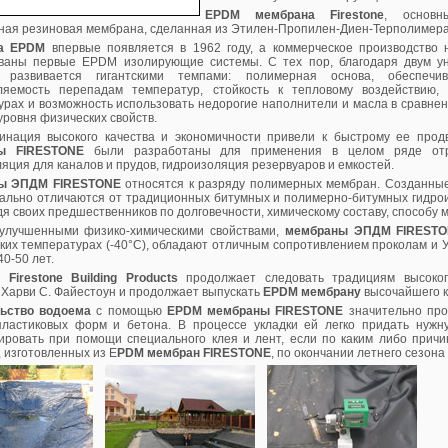
EPDM мембрана Firestone
, основн
ная резиновая мембрана, сделанная из Этилен-Пропилен-Диен-Терполимера
а EPDM
впервые появляется в 1962 году, а коммерческое производство 
ваны первые EPDM изолирующие системы. С тех пор, благодаря двум у
развивается гигантскими темпами: полимерная основа, обеспечив
ляемость перепадам температур, стойкость к тепловому воздействию,
урах и возможность использовать недорогие наполнители и масла в сравнен
уровня физических свойств.
инация высокого качества и экономичности привели к быстрому ее пр
ы FIRESTONE
были разработаны для применения в целом ряде отрас
яция для каналов и прудов, гидроизоляция резервуаров и емкостей.
ы ЭПДМ FIRESTONE
относятся к разряду полимерных мембран. Созданные 
ально отличаются от традиционных битумных и полимерно-битумных гидро
я своих предшественников по долговечности, химическому составу, способу м
улучшенными физико-химическими свойствами,
мембраны ЭПДМ FIREST
зких температурах (-40°С), обладают отличным сопротивлением проколам и
0-50 лет.
ия
Firestone Building Products
продолжает следовать традициям высоког
 Харви С. Файестоун и продолжает выпускать
EPDM мембрану
высочайшего к
ьство водоема
с помощью
EPDM мембраны FIRESTONE
значительно про
пластиковых форм и бетона. В процессе укладки ей легко придать нуж
ировать при помощи специального клея и лент, если по каким либо прич
 изготовленных из Е
PDM мембран FIRESTONE
, по окончании летнего сезона