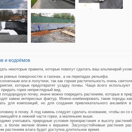
ов и водоёмов
ать некоторые правила, которые помогут сделать ваш альпинарий ухо
на ровных поверхностях и газонах, а на перепадах рельефа.
солнечным или в полутени, так как горная растительность очень светолю
иятия, которые предотвратят усадку почвы. Чаще всего используют 
 придать горке неприглядный вид.
 плодородную почву, иначе можно повредить растениям, которые в прир
одят камни интересных фактур. Можно комбинировать такие породы кам
ать для композиций, но для создания привлекательного ансамбля 
ловину в почву. А под камень следует сделать основание, чтобы он со 
змещайте в нижней части горки, а маленькие выше.
одимо учитывать природные условия произрастания и высоту растений
е, а более мелкие ближе к вершине. Засухоустойчивые растения рас
им растениям влага будет доступна длительное время.