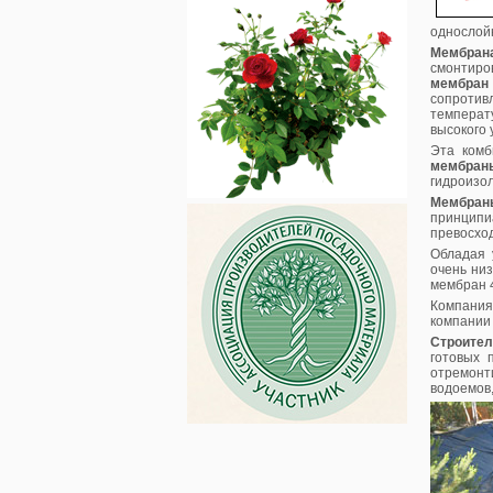
однослой
Мембран
смонтиро
мембран
сопротив
температ
высокого 
Эта комб
мембран
гидроизол
Мембран
принципи
превосход
Обладая 
очень ни
мембран 4
Компан
компании
Строител
готовых 
отремонт
водоемов,