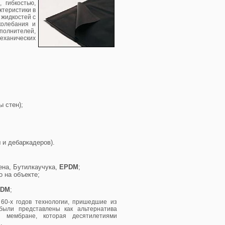
 гибкостью,
ктеристики в
 жидкостей с
колебания и
полнителей,
ханических
 стен);
 и дебаркадеров).
ена, Бутилкаучука,
EPDM
;
о на объекте;
PDM
;
60-х годов технологии, пришедшие из
были представлены как альтернатива
й мембране, которая десятилетиями
.