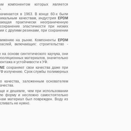
ым компонентом которых является
.
начинается в 1963. В конце 60-х были
никальным качествам, индустрия
EPDM
ающая практически неограниченную
 сохранение эластичности при низких
ии с другими резинами, при сохранении
одвижению на рынке. Компоненты
EPDM
лей, включающих: строительство -
на основе синтетического каучука, они
изоляционных материалов, значительно
онтажа и устойчивости к УФ.
ONE
сохраняют свои качества даже при
 УФ излучению. Срок службы полимерных
о качества, заложенным основателем
ачества.
ще и дешевле, чем при использовании
ную форму и несложно самостоятельно
инам материал был поврежден. Воду из
 сливать не нужно.