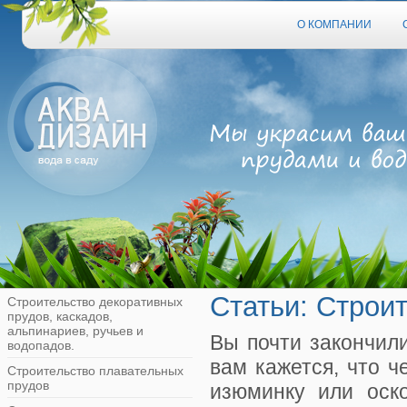
О КОМПАНИИ
Статьи: Строи
Строительство декоративных
прудов, каскадов,
альпинариев, ручьев и
Вы почти закончили
водопадов.
вам кажется, что ч
Строительство плавательных
прудов
изюминку или оск