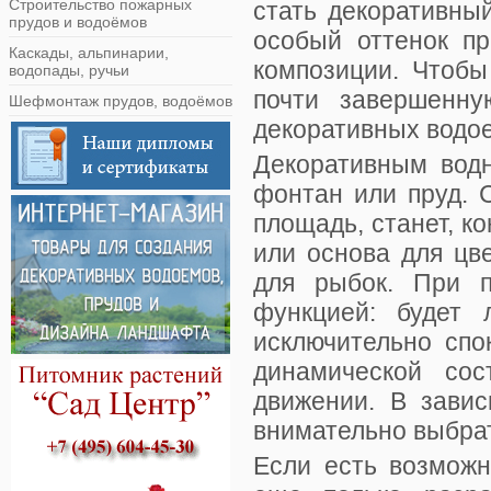
Строительство пожарных
стать декоративны
прудов и водоёмов
особый оттенок пр
Каскады, альпинарии,
композиции. Чтобы
водопады, ручьи
почти завершенну
Шефмонтаж прудов, водоёмов
декоративных водое
Декоративным водн
фонтан или пруд. 
площадь, станет, ко
или основа для цв
для рыбок. При п
функцией: будет 
исключительно спо
динамической сос
движении. В завис
внимательно выбрат
Если есть возможн