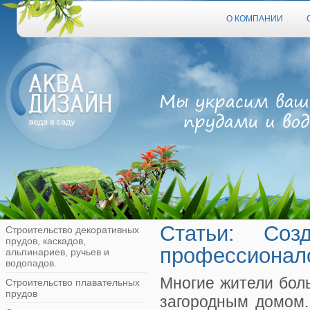
О КОМПАНИИ
Статьи: Со
Строительство декоративных
прудов, каскадов,
профессионал
альпинариев, ручьев и
водопадов.
Многие жители бол
Строительство плавательных
прудов
загородным домом.