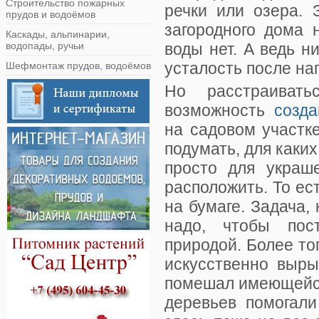
Строительство пожарных
речки или озера. 
прудов и водоёмов
загородного дома 
Каскады, альпинарии,
водопады, ручьи
воды нет. А ведь н
усталость после на
Шефмонтаж прудов, водоёмов
Но расстраиват
возможность
созда
на садовом участк
подумать, для каки
просто для украше
расположить. То ес
на бумаге. Задача, 
надо, чтобы пос
природой. Более то
искусственно выры
помешал имеющейся 
деревьев помогали