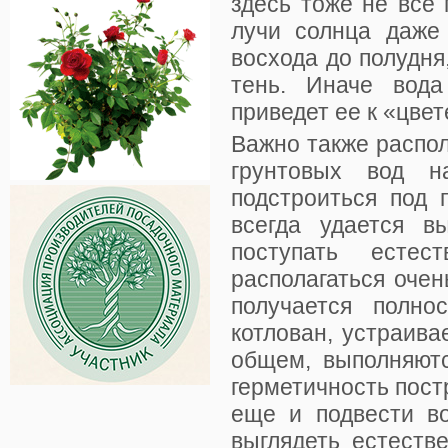
здесь тоже не все 
лучи солнца даже
восхода до полудня
тень. Иначе вода
приведет ее к «цве
Важно также распол
грунтовых вод н
подстроиться под 
всегда удается в
поступать есте
располагаться очен
получается полно
котлован, устраива
общем, выполняют
герметичность пост
еще и подвести во
выглядеть естеств