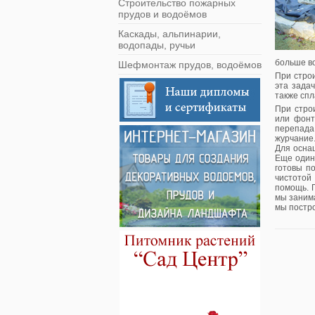
Строительство пожарных
прудов и водоёмов
Каскады, альпинарии,
водопады, ручьи
больше в
Шефмонтаж прудов, водоёмов
При стро
эта зада
также спл
При стро
или фонт
перепада
журчание
Для оснащ
Еще один
готовы п
чистотой
помощь. П
мы заним
мы постро