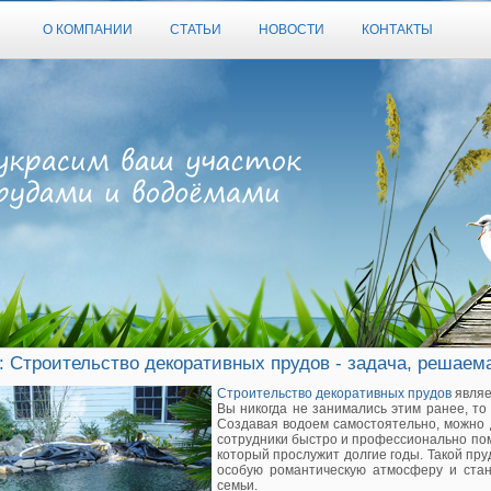
О КОМПАНИИ
СТАТЬИ
НОВОСТИ
КОНТАКТЫ
: Строительство декоративных прудов - задача, решае
Строительство декоративных прудов
являе
Вы никогда не занимались этим ранее, то
Создавая водоем самостоятельно, можно
сотрудники быстро и профессионально пом
который прослужит долгие годы. Такой пру
особую романтическую атмосферу и ста
семьи.