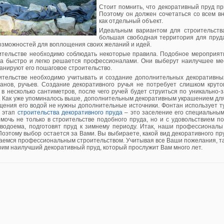
Стоит помнить, что декоративный пруд пр
Поэтому он должен сочетаться со всем в
как отдельный объект.
Идеальным вариантом для строительства 
большая свободная территория для пруда
озможностей для воплощения своих желаний и идей.
ительстве необходимо соблюдать некоторые правила. Подобное мероприяти
ча быстро и легко решается профессионалами. Они выберут наилучшее ме
анируют его пошаговое строительство.
ительстве необходимо учитывать и создание дополнительных декоративных
анов, ручьев. Создание декоративного ручья не потребует слишком крутог
 в несколько сантиметров, после чего ручей будет струиться по уникально
. Как уже упоминалось выше, дополнительным декоративным украшением для
ения его водой не нужны дополнительные источники. Фонтан использует ту 
 этап
строительства декоративного пруда
– это заселение его специальны
омочь не только в строительстве подобного пруда, но и с удовольствием п
 водоема, подготовят пруд к зимнему периоду. Итак, наши профессионалы
оэтому выбор остается за Вами. Вы выбираете, какой вид декоративного пруд
аемся профессиональным строительством. Учитывая все Ваши пожелания, так
им наилучший декоративный пруд, который прослужит Вам много лет.