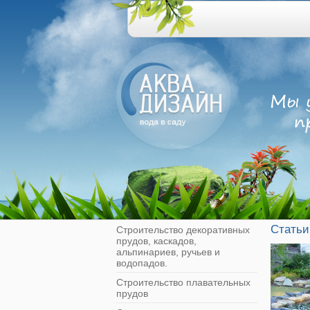
Статьи
Строительство декоративных
прудов, каскадов,
альпинариев, ручьев и
водопадов.
Строительство плавательных
прудов