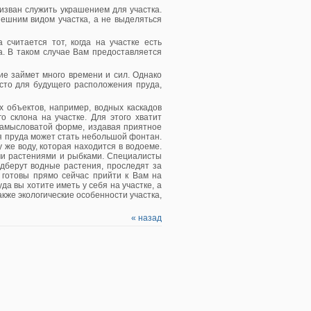
изван служить украшением для участка.
нешним видом участка, а не выделяться
считается тот, когда на участке есть
. В таком случае Вам предоставляется
е займет много времени и сил. Однако
сто для будущего расположения пруда,
 объектов, например, водных каскадов
о склона на участке. Для этого хватит
-замысловатой форме, издавая приятное
 пруда может стать небольшой фонтан.
же воду, которая находится в водоеме.
ми растениями и рыбками. Специалисты
одберут водные растения, проследят за
 готовы прямо сейчас прийти к Вам на
а вы хотите иметь у себя на участке, а
же экологические особенности участка,
« назад