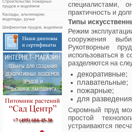
Строительство пожарных
специалистами, о
прудов и водоёмов
практичность и дол
Каскады, альпинарии,
водопады, ручьи
Типы искусственн
Шефмонтаж прудов, водоёмов
Режим эксплуатаци
сооружения выби
Рукотворные пру
использоваться в 
разделяются на сл
декоративные;
плавательные;
пожарные;
для разведения
Скромный пруд мож
простой техноло
устраиваются песч