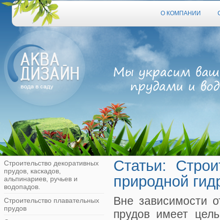
О КОМПАНИИ
Статьи: Стро
Строительство декоративных
прудов, каскадов,
природной гид
альпинариев, ручьев и
водопадов.
Вне зависимости о
Строительство плавательных
прудов
прудов имеет цель