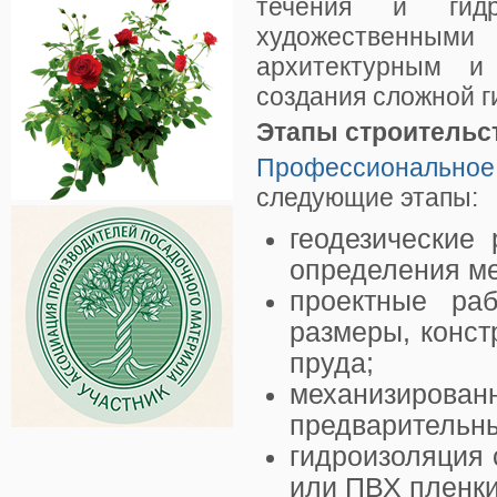
течения и гидр
художественным
архитектурным 
создания сложной г
Этапы строительс
Профессионально
следующие этапы:
геодезические
определения ме
проектные ра
размеры, конст
пруда;
механизирова
предварительны
гидроизоляция
или ПВХ пленки