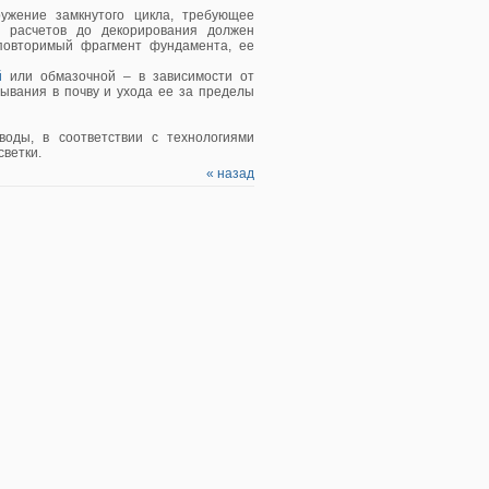
ужение замкнутого цикла, требующее
т расчетов до декорирования должен
еповторимый фрагмент фундамента, ее
й
или обмазочной – в зависимости от
тывания в почву и ухода ее за пределы
оды, в соответствии с технологиями
светки.
« назад