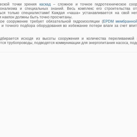
ческой точки зрения
каскад
– сложное и точное гидротехническое соор
онализма и специальных знаний. Весь комплекс его строительства о
ься только специалистами! Каждая «чаша» устанавливается на свой н
и наклон должны быть точно просчитаны.
кое сооружение требует обязательной гидроизоляции (
EPDM мембранно
) и точного подбора оборудования во избежание потери влаги за счет впи
дбирается исходя из высоты сооружения и количества переливаемой в
ся трубопроводы, подводятся коммуникации для энергопитания насоса, под