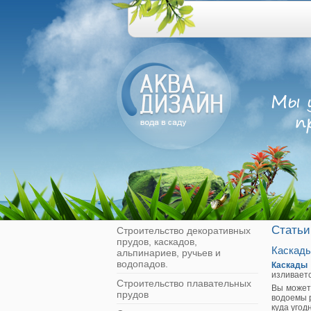
Статьи
Строительство декоративных
прудов, каскадов,
Каскад
альпинариев, ручьев и
водопадов.
Каскады
изливаетс
Строительство плавательных
Вы может
прудов
водоемы р
куда угод