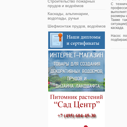
Строительство пожарных
С техни
прудов и водоёмов
професси
выполнят
Каскады, альпинарии,
размеры 
водопады, ручьи
Также та
ситуации
Шефмонтаж прудов, водоёмов
каскада.
Насос по
подбирают