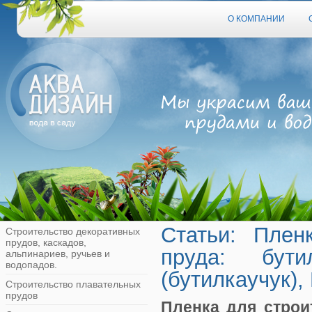
О КОМПАНИИ
Статьи: Плен
Строительство декоративных
прудов, каскадов,
пруда: бут
альпинариев, ручьев и
водопадов.
(бутилкаучук),
Строительство плавательных
прудов
Пленка для строи