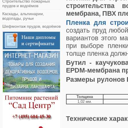
Строительство пожарных
строительства 
прудов и водоёмов
мембрана, ПВХ пл
Каскады, альпинарии,
водопады, ручьи
Пленка для стро
Шефмонтаж прудов, водоёмов
создать пруд любо
вариантов этого м
при выборе пленки
толще пленка должн
Бутил - каучуков
EPDM-мембрана
п
Размеры рулонов
Толщина
1,02 мм.
Технические хара