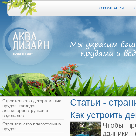
О КОМПАНИИ
Статьи - стран
Строительство декоративных
прудов, каскадов,
альпинариев, ручьев и
Как устроить д
водопадов.
Строительство плавательных
Чтобы пр
прудов
дачники 