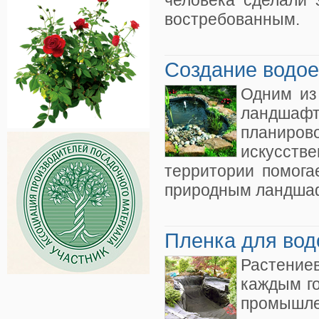
человека сделали 
востребованным.
Создание водое
Одним из
ландшафт
планиров
искусств
территории помога
природным ландша
Пленка для во
Растение
каждым г
промышле