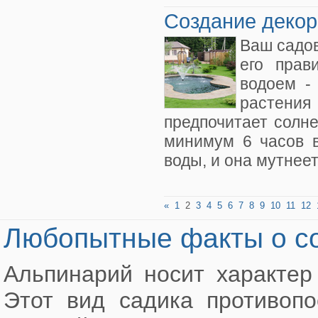
Создание декор
Ваш садов
его прав
водоем -
растени
предпочитает солне
минимум 6 часов в
воды, и она мутнеет
«
1
2
3
4
5
6
7
8
9
10
11
12
Любопытные факты о со
Альпинарий носит характер
Этот вид садика противопо