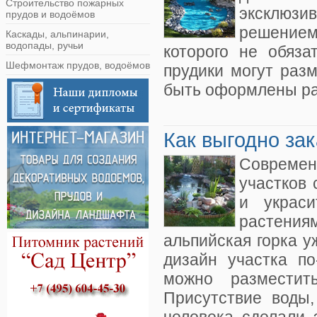
Строительство пожарных
эксклюзи
прудов и водоёмов
решением 
Каскады, альпинарии,
водопады, ручьи
которого не обяза
Шефмонтаж прудов, водоёмов
прудики могут раз
быть оформлены ра
Как выгодно за
Совреме
участков 
и украси
растени
альпийская горка у
дизайн участка п
можно разместит
Присутствие воды